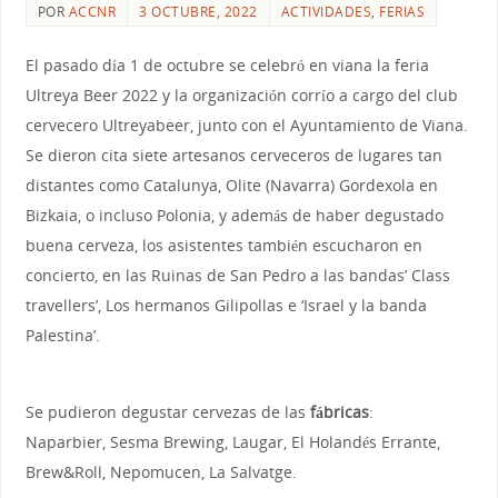
POR
ACCNR
3 OCTUBRE, 2022
ACTIVIDADES
,
FERIAS
El pasado día 1 de octubre se celebró en viana la feria
Ultreya Beer 2022 y la organización corrío a cargo del club
cervecero Ultreyabeer, junto con el Ayuntamiento de Viana.
Se dieron cita siete artesanos cerveceros de lugares tan
distantes como Catalunya, Olite (Navarra) Gordexola en
Bizkaia, o incluso Polonia, y además de haber degustado
buena cerveza, los asistentes también escucharon en
concierto, en las Ruinas de San Pedro a las bandas’ Class
travellers’, Los hermanos Gilipollas e ‘Israel y la banda
Palestina’.
Se pudieron degustar cervezas de las
fábricas
:
Naparbier, Sesma Brewing, Laugar, El Holandés Errante,
Brew&Roll, Nepomucen, La Salvatge.