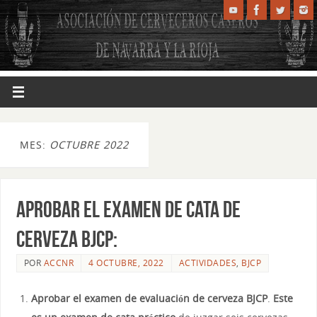
MES:
OCTUBRE 2022
Aprobar el examen de cata de
cerveza BJCP:
POR
ACCNR
4 OCTUBRE, 2022
ACTIVIDADES
,
BJCP
Aprobar el examen de evaluación de cerveza BJCP
.
Este