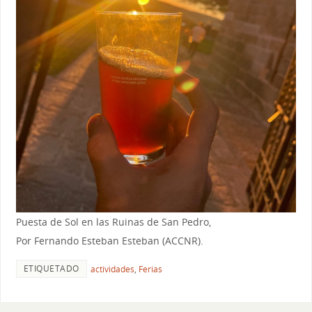
Puesta de Sol en las Ruinas de San Pedro,
Por Fernando Esteban Esteban (ACCNR).
ETIQUETADO
actividades
,
Ferias