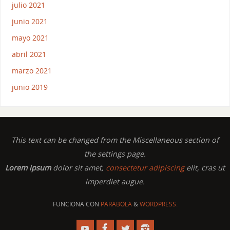
julio 2021
junio 2021
mayo 2021
abril 2021
marzo 2021
junio 2019
This text can be changed from the Miscellaneous section of
the settings page.
Lorem ipsum
dolor sit amet,
consectetur adipiscing
elit, cras ut
imperdiet augue.
FUNCIONA CON
PARABOLA
&
WORDPRESS.