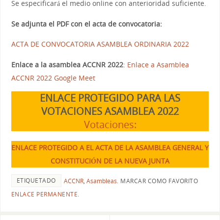
Se especificará el medio online con anterioridad suficiente.
Se adjunta el PDF con el acta de convocatoria:
ACTA DE CONVOCATORIA ASAMBLEA ORDINARIA 2022
Enlace a la asamblea ACCNR 2022
:
Enlace a Asamblea
ACCNR 2022 Google Meet
ENLACE PROTEGIDO PARA LAS
VOTACIONES ASAMBLEA 2022
Votaciones:
ENLACE PROTEGIDO A EL ACTA DE LA ASAMBLEA GENERAL Y
CONSTITUCIÓN DE LA NUEVA JUNTA
ETIQUETADO
ACCNR
,
Asambleas
.
MARCAR COMO FAVORITO
ENLACE PERMANENTE
.