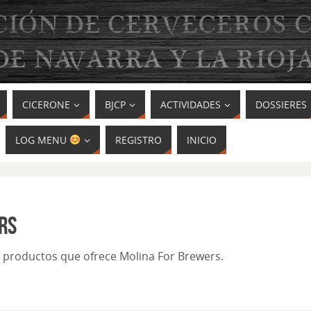
CICERONE
BJCP
ACTIVIDADES
DOSSIERES
LOG MENU
REGISTRO
INICIO
RS
os productos que ofrece Molina For Brewers.