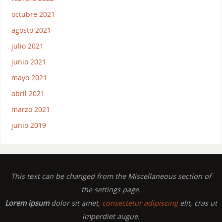
octubre 2021
agosto 2021
julio 2021
junio 2021
mayo 2021
abril 2021
marzo 2021
junio 2019
This text can be changed from the Miscellaneous section of
the settings page.
Lorem ipsum
dolor sit amet,
consectetur adipiscing
elit, cras ut
imperdiet augue.