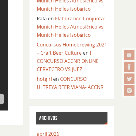
Munich Helles Atmosférico vs
Munich Helles Isobárico
Rafa
en
Elaboración Conjunta:
Munich Helles Atmosférico vs
Munich Helles Isobárico
Concursos Homebrewing 2021
– Craft Beer Culture
en
I
CONCURSO ACCNR ONLINE
CERVECERO VS JUEZ
hotgirl
en
CONCURSO
ULTREYA BEER VIANA- ACCNR
ARCHIVOS
abril 2026