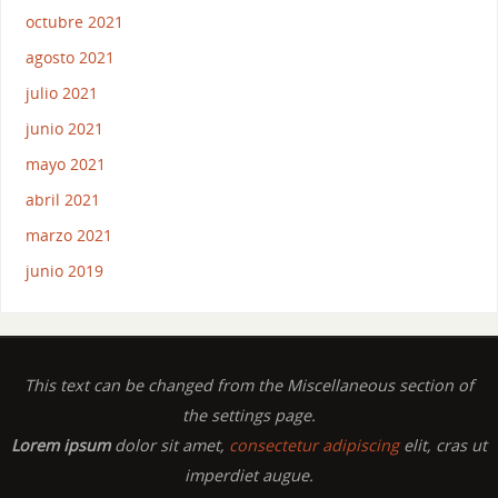
octubre 2021
agosto 2021
julio 2021
junio 2021
mayo 2021
abril 2021
marzo 2021
junio 2019
This text can be changed from the Miscellaneous section of
the settings page.
Lorem ipsum
dolor sit amet,
consectetur adipiscing
elit, cras ut
imperdiet augue.