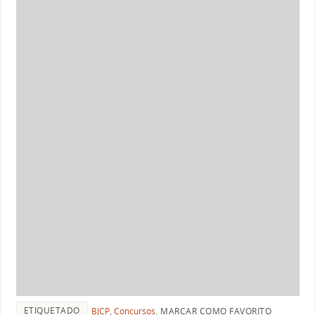
ETIQUETADO
BJCP
,
Concursos
.
MARCAR COMO FAVORITO