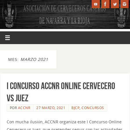
MES:
MARZO 2021
I CONCURSO ACCNR ONLINE CERVECERO
VS JUEZ
POR
ACCNR
27 MARZO, 2021
BJCP
,
CONCURSOS
Con mucha ilusión, ACCNR organiza este I Concurso Online
Cervecero vs Juez, que pretender seguir con las actividades